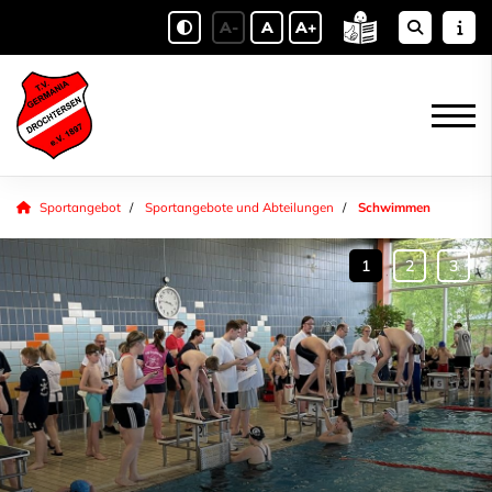
A-
A
A+
Sportangebot
Sportangebote und Abteilungen
Schwimmen