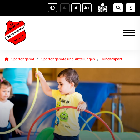
A-
A
A+
Sportangebot
Sportangebote und Abteilungen
Kindersport